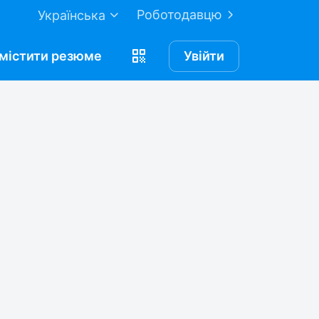
Роботодавцю
Українська
містити
резюме
Увійти