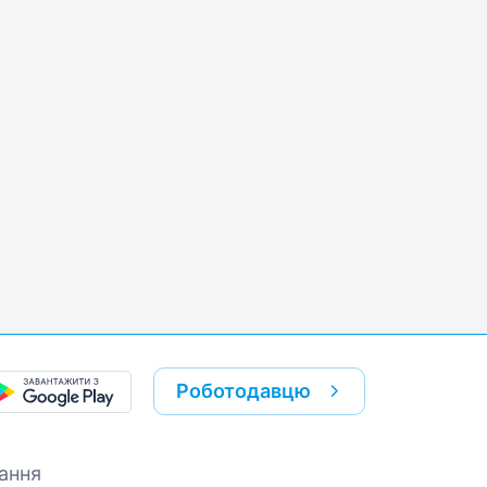
k
re link
Роботодавцю
ання