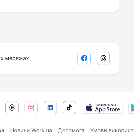
их мережах
Facebook share lin
Threads sha
ра
Новини Work.ua
Допомога
Умови використ