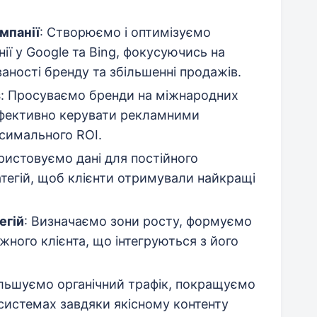
мпанії
: Створюємо і оптимізуємо
нії у Google та Bing, фокусуючись на
аваності бренду та збільшенні продажів.
s
: Просуваємо бренди на міжнародних
фективно керувати рекламними
симального ROI.
ристовуємо дані для постійного
атегій, щоб клієнти отримували найкращі
егій
: Визначаємо зони росту, формуємо
ожного клієнта, що інтегруються з його
ільшуємо органічний трафік, покращуємо
системах завдяки якісному контенту