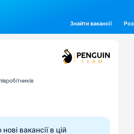
Знайти
вакансії
Роз
півробітників
нові вакансії в цій