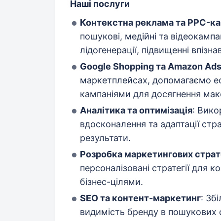
Наші послуги
Контекстна реклама та PPC-ка
пошукові, медійні та відеокампа
лідогенерації, підвищенні впізн
Google Shopping та Amazon Ad
маркетплейсах, допомагаємо е
кампаніями для досягнення мак
Аналітика та оптимізація
: Вико
вдосконалення та адаптації стр
результати.
Розробка маркетингових страт
персоналізовані стратегії для к
бізнес-цілями.
SEO та контент-маркетинг
: Зб
видимість бренду в пошукових 