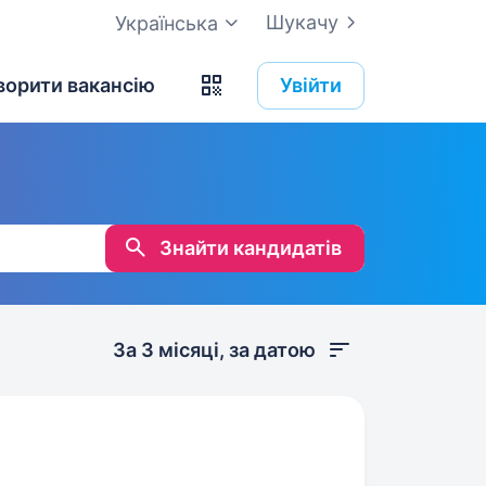
Шукачу
Українська
ворити вакансію
Увійти
Знайти кандидатів
За 3 місяці, за датою