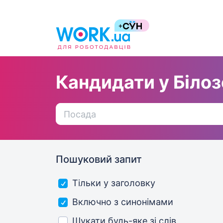
Кандидати у Білоз
Пошуковий запит
Тільки у заголовку
Включно з синонімами
Шукати будь-яке зі слів