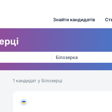
Знайти кандидатів
Ст
ерці
1 кандидат
у Білозерці