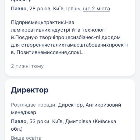
Павло
,
28 років
,
Київ, Ірпінь
,
ще 2 міста
Підприємецьпрактик.Наз
ламікреативнихіндустрі йта технологі
й.Поєдную творчіпроцесизбізнес-пі дходом
для створеннясталихтамасштабованихпроєкті
в. Позитивнемислення,спокі...
2 тижні тому
Директор
Розглядає посади:
Директор, Антикризовий
менеджер
Павло
,
53 роки
,
Київ, Дмитрівка (Київська
обл.)
Вища освіта