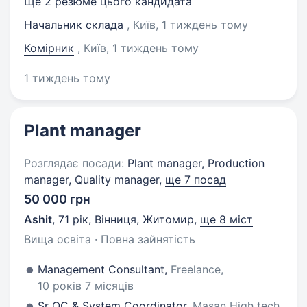
Ще 2 резюме цього кандидата
Начальник склада
, Київ
, 1 тиждень тому
Комірник
, Київ
, 1 тиждень тому
1 тиждень тому
Plant manager
Розглядає посади:
Plant manager, Production
manager, Quality manager,
ще 7 посад
50 000 грн
Ashit
,
71 рік
,
Вінниця, Житомир
,
ще 8 міст
Вища освіта · Повна зайнятість
Management Consultant,
Freelance,
10 років 7 місяців
Sr QC & System Coordinator,
Masan High tech