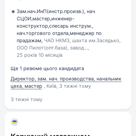
Зам.нач.ИнП(инстр.произв.), нач
СЦОИ,мастер,инженер-
конструктор,слесарь инструм.,
нач.торгового отдела,менеджер по
прадажам,
ЧАО НКМЗ, шахта им.Засядько,
ООО Пилот(опт.база), завод...,
25 років 10 місяців
Ще 1 резюме цього кандидата
Директор, зам. нач. производства, начальник
цеха, мастер
, Київ
, 3 тижні тому
3 тижні тому