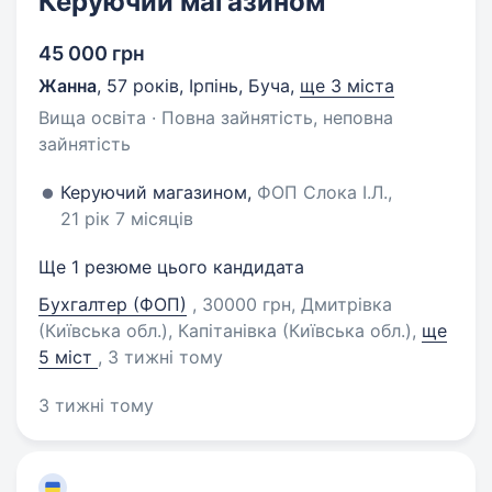
Керуючий магазином
45 000 грн
Жанна
,
57 років
,
Ірпінь, Буча
,
ще 3 міста
Вища освіта · Повна зайнятість, неповна
зайнятість
Керуючий магазином,
ФОП Слока І.Л.,
21 рік 7 місяців
Ще 1 резюме цього кандидата
Бухгалтер (ФОП)
, 30000 грн, Дмитрівка
(Київська обл.), Капітанівка (Київська обл.)
,
ще
5 міст
, 3 тижні тому
3 тижні тому