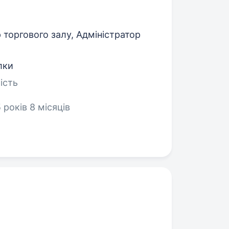
торгового залу, Адміністратор
лки
ість
 років 8 місяців