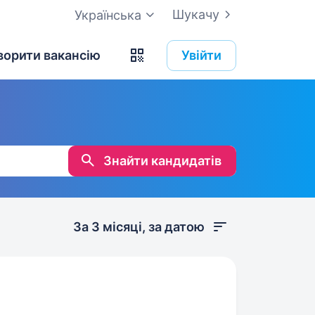
Шукачу
Українська
ворити вакансію
Увійти
Знайти кандидатів
За 3 місяці, за датою