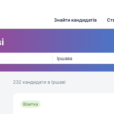
Знайти кандидатів
Ст
і
232 кандидати
в Іршаві
Візитка