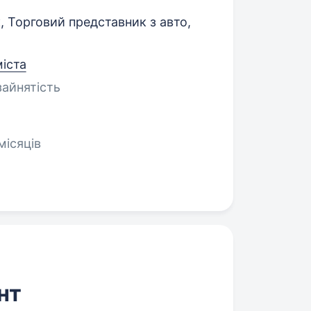
 Торговий представник з авто,
міста
зайнятість
місяців
нт