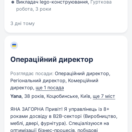
Викладач lego-конструювання,
Гурткова
робота, 3 роки
3 дні тому
Операційний директор
Розглядає посади:
Операційний директор,
Регіональний директор, Комерційний
директор,
ще 1 посада
Yana
,
38 років
,
Коцюбинське, Київ
,
ще 7 міст
ЯНА ЗАГОРНА Привіт! Я управлінець із 8+
роками досвіду в B2B-секторі (Виробництво,
меблі, двері, фурнітура). Спеціалізуюся на
оптимізації бізнес-процесів, побудові