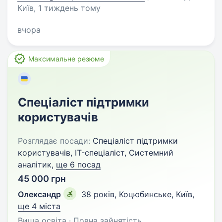
Київ
, 1 тиждень тому
вчора
Максимальне резюме
Спеціаліст підтримки
користувачів
Розглядає посади:
Спеціаліст підтримки
користувачів, IT-спеціаліст, Системний
аналітик,
ще 6 посад
45 000 грн
Олександр
38 років
,
Коцюбинське, Київ
,
ще 4 міста
Вища освіта · Повна зайнятість