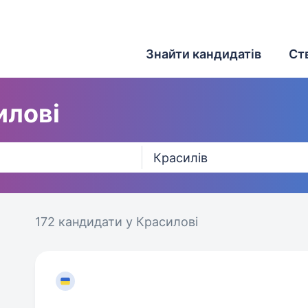
Знайти кандидатів
Ст
илові
172 кандидати
у Красилові