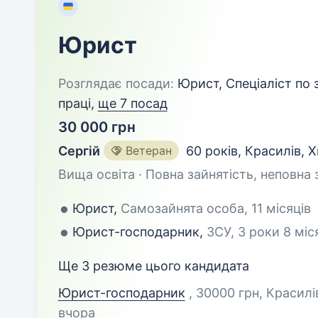
Юрист
Розглядає посади:
Юрист, Спеціаліст по 
праці,
ще 7 посад
30 000 грн
Сергій
Ветеран
60 років
,
Красилів, 
Вища освіта · Повна зайнятість, неповна 
Юрист,
Самозайнята особа, 11 місяців
Юрист-господарник,
ЗСУ, 3 роки 8 міс
Ще 3 резюме цього кандидата
Юрист-господарник
, 30000 грн, Красил
вчора