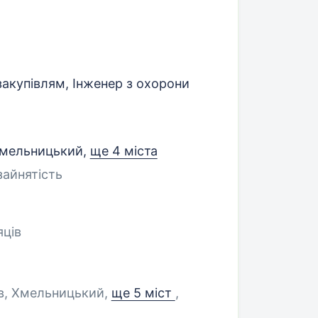
закупівлям, Інженер з охорони
Хмельницький
,
ще 4 міста
зайнятість
яців
ів, Хмельницький
,
ще 5 міст
,