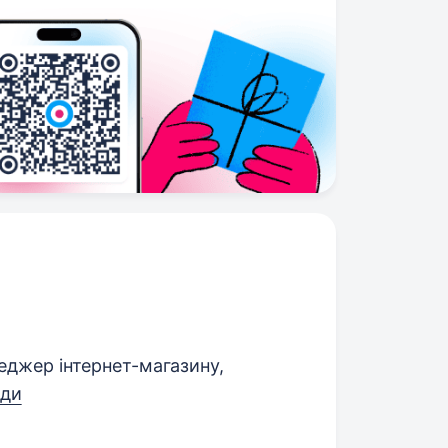
джер інтернет-магазину,
ади