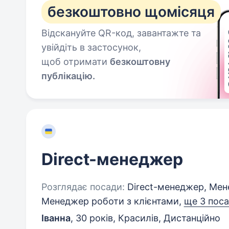
безкоштовно щомісяця
Відскануйте QR-код, завантажте та
увійдіть в застосунок,
щоб отримати
безкоштовну
публікацію.
Direct-менеджер
Розглядає посади:
Direct-менеджер, Мене
Менеджер роботи з клієнтами,
ще 3 пос
Іванна
,
30 років
,
Красилів, Дистанційно