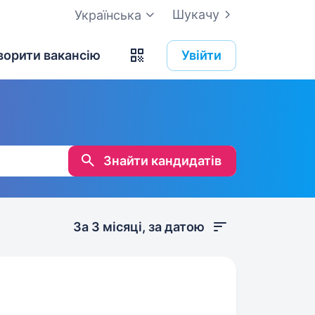
Шукачу
Українська
ворити вакансію
Увійти
Знайти кандидатів
За 3 місяці, за датою