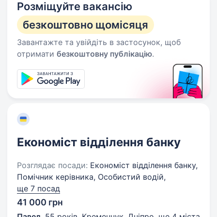
Розміщуйте вакансію
безкоштовно щомісяця
Завантажте та увійдіть в застосунок, щоб
отримати
безкоштовну публікацію
.
Економіст відділення банку
Розглядає посади:
Економіст відділення банку,
Помічник керівника, Особистий водій,
ще 7 посад
41 000 грн
Павел
,
55 років
,
Кременчук, Дніпро
,
ще 4 міста