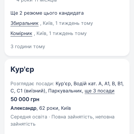
Ще 2 резюме цього кандидата
Збиральник
, Київ
, 1 тиждень тому
Комірник
, Київ
, 1 тиждень тому
3 години тому
Кур'єр
Розглядає посади:
Кур'єр, Водій кат. А, А1, В, В1,
С, С1 (виїзний), Паркувальник,
ще 3 посади
50 000 грн
Александр
,
62 роки
,
Київ
Середня освіта · Повна зайнятість, неповна
зайнятість