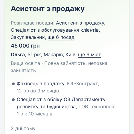
Асистент з продажу
Розглядає посади:
Асистент з продажу,
Спеціаліст з обслуговування клієнтів,
Закупівельник,
ще 6 посад
45 000 грн
Ольга
,
51 рік
,
Макарів, Київ
,
ще 6 міст
Вища освіта · Повна зайнятість, неповна
зайнятість
Фахівець з продажу,
ЮГ-Контракт,
12 років 9 місяців
Спеціаліст з обліку ОЗ Департаменту
розвитку та будівництва,
ТОВ Технополіс,
1 рік 10 місяців
2 дні тому