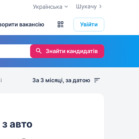
Шукачу
Українська
ворити вакансію
Увійти
Знайти кандидатів
і
За 3 місяці, за датою
з авто