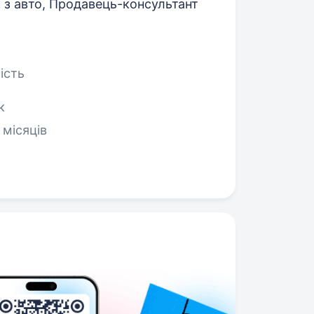
 з авто, Продавець-консультант
ість
к
 місяців