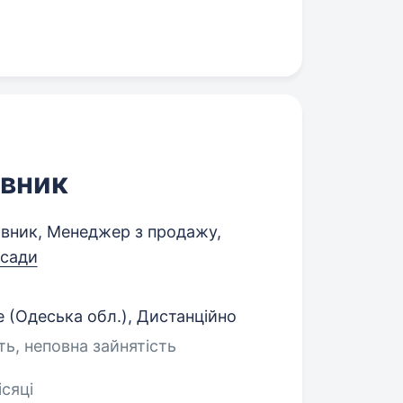
авник
вник, Менеджер з продажу,
осади
 (Одеська обл.), Дистанційно
ть, неповна зайнятість
ісяці