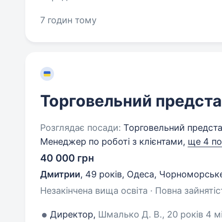
7 годин тому
Торговельний предст
Розглядає посади:
Торговельний предста
Менеджер по роботі з клієнтами,
ще 4 п
40 000 грн
Дмитрии
,
49 років
,
Одеса, Чорноморське
Незакінчена вища освіта · Повна зайнятіс
Директор,
Шмалько Д. В., 20 років 4 м