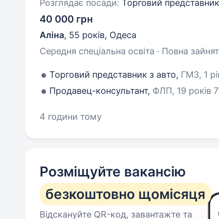
Розглядає посади:
Торговий представник
40 000 грн
Аліна
,
55 років
,
Одеса
Середня спеціальна освіта · Повна зайнят
Торговий представник з авто,
ГМЗ, 1 рі
Продавец-консультант,
ФЛП, 19 років 7
4 години тому
Розміщуйте вакансію
безкоштовно щомісяця
Відскануйте QR-код, завантажте та