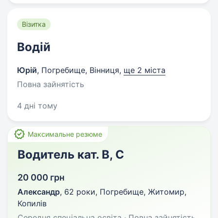
Візитка
Водій
Юрій
,
Погребище, Вінниця
,
ще 2 міста
Повна зайнятість
4 дні тому
Максимальне резюме
Водитель кат. В, С
20 000 грн
Александр
,
62 роки
,
Погребище, Житомир,
Копилів
Середня спеціальна освіта · Повна зайнятість