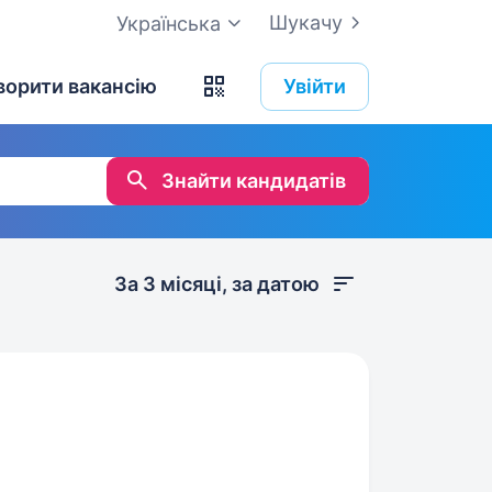
Шукачу
Українська
ворити вакансію
Увійти
Знайти кандидатів
За 3 місяці, за датою