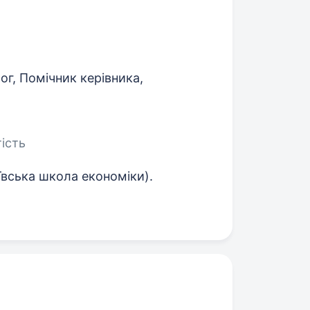
г, Помічник керівника,
ість
иївська школа економіки).