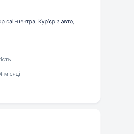
 call-центра, Курʼєр з авто,
ість
4 місяці