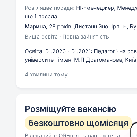
Розглядає посади:
HR-менеджер, Менедж
ще 1 посада
Марина
,
28 років
,
Дистанційно, Ірпінь, Бу
Вища освіта · Повна зайнятість
Освіта: 01.2020 - 01.2021: Педагогічна ос
університет ім.ені М.П Драгоманова, Київ
4 хвилини тому
Розміщуйте вакансію
безкоштовно щомісяця
Відскануйте QR-код, завантажте та