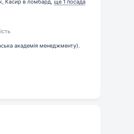
, Касир в ломбард,
ще 1 посада
ість
каська академія менеджменту).