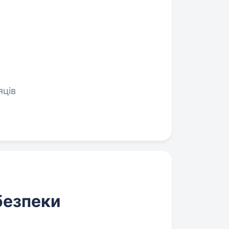
яців
безпеки