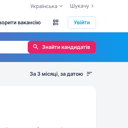
Шукачу
Українська
ворити вакансію
Увійти
Знайти кандидатів
За 3 місяці, за датою