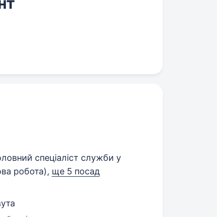
нт
ловний спеціаліст служби у
ова робота),
ще 5 посад
вута