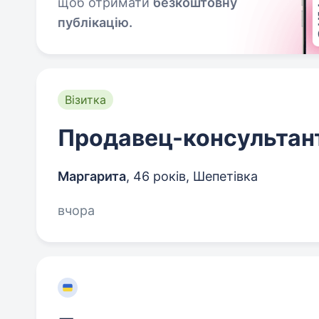
щоб отримати
безкоштовну
публікацію.
Візитка
Продавец-консультант
Маргарита
,
46 років
,
Шепетівка
вчора