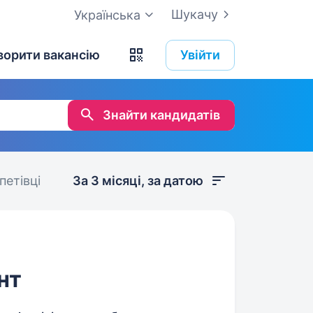
Шукачу
Українська
ворити вакансію
Увійти
Знайти кандидатів
етівці
За 3 місяці, за датою
нт