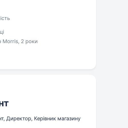
ість
ці
ip Morris, 2 роки
нт
, Директор, Керівник магазину