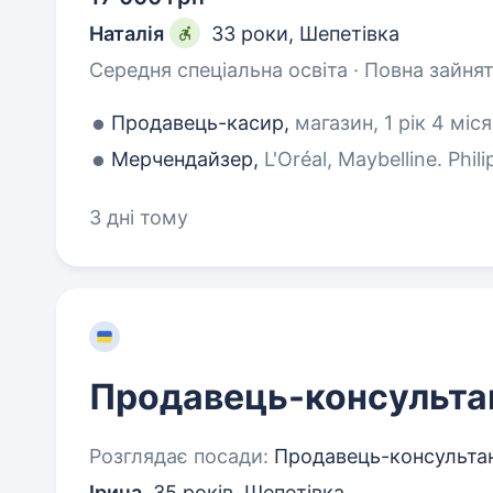
Наталія
33 роки
,
Шепетівка
Середня спеціальна освіта · Повна зайнят
Продавець-касир,
магазин, 1 рік 4 міся
Мерчендайзер,
L'Oréal, Maybelline. Phil
3 дні тому
Продавець-консульта
Розглядає посади:
Продавець-консультант
Ірина
,
35 років
,
Шепетівка