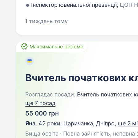
Інспектор ювенальної превенції,
ЦОП НП
1 тиждень тому
Максимальне резюме
Вчитель початкових к
Розглядає посади:
Вчитель початкових кл
ще 7 посад
55 000 грн
Яна
,
42 роки
,
Царичанка, Дніпро
,
ще 2 мі
Вища освіта · Повна зайнятість, неповна 