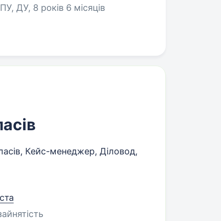
У, ДУ, 8 років 6 місяців
ласів
асів, Кейс-менеджер, Діловод,
ста
зайнятість