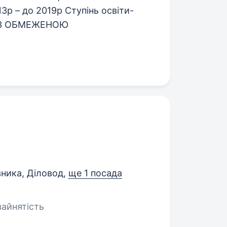
3р – до 2019р Ступінь освіти-
 З ОБМЕЖЕНОЮ
ника, Діловод,
ще 1 посада
зайнятість