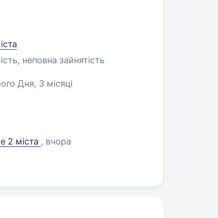
іста
ість, неповна зайнятість
ого Дня, 3 місяці
е 2 міста
, вчора