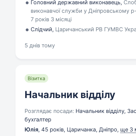
Головний державний виконавець,
Слоб
виконавчої служби у Дніпровському р-
7 років 3 місяці
Слідчий,
Царичанський РВ ГУМВС Украін
5 днів тому
Візитка
Начальник відділу
Розглядає посади:
Начальник відділу, За
бухгалтер
Юлія
,
45 років
,
Царичанка, Дніпро
,
ще 3 