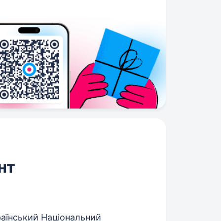
нт
раїнський Національний