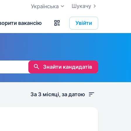
Шукачу
Українська
ворити вакансію
Увійти
Знайти кандидатів
За 3 місяці, за датою