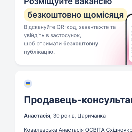
Розміщуйте вакансію
безкоштовно щомісяця
Відскануйте QR-код, завантажте та
увійдіть в застосунок,
щоб отримати
безкоштовну
публікацію.
Продавець-консульта
Анастасія
,
30 років
,
Царичанка
Ковалевська Анастасія ОСВІТА Східноук