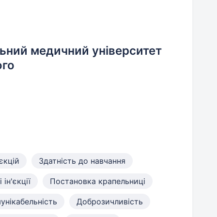
льний медичний університет
ого
єкцій
Здатність до навчання
ін'єкції
Постановка крапельниці
унікабельність
Доброзичливість