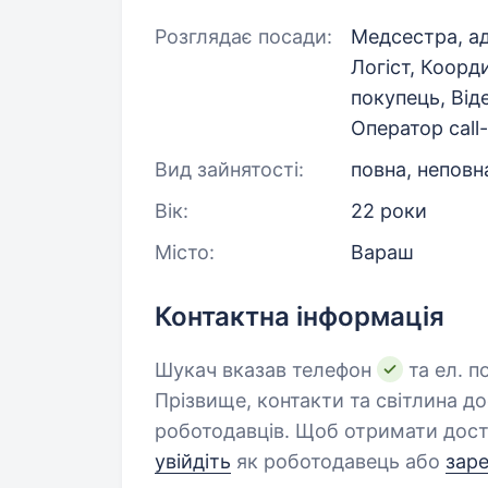
Розглядає посади:
Медсестра, ад
Логіст, Коорд
покупець, Ві
Оператор call
Вид зайнятості:
повна, неповн
Вік:
22 роки
Місто:
Вараш
Контактна інформація
Шукач вказав телефон
та ел. п
Прізвище, контакти та світлина д
роботодавців. Щоб отримати дост
увійдіть
як роботодавець або
зар