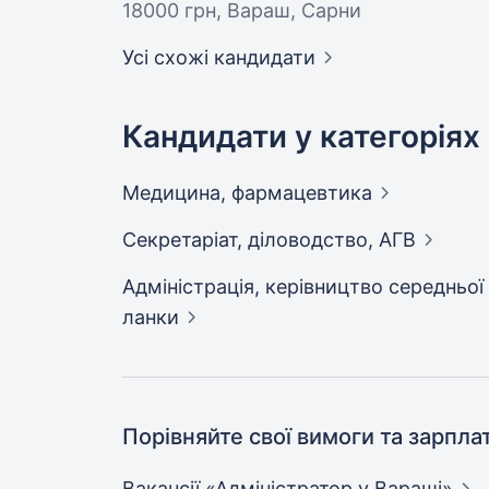
18000 грн
, Вараш, Сарни
Усі схожі кандидати
Кандидати у категоріях
Медицина,
фармацевтика
Секретаріат, діловодство,
АГВ
Адмiнiстрацiя, керівництво середньої
ланки
Порівняйте свої вимоги та зарпла
Вакансії «Адміністратор у
Вараші»