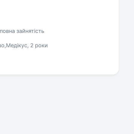
еповна зайнятість
во,Медікус, 2 роки