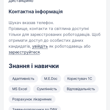
Дистанційно
Контактна інформація
Шукач вказав телефон.
Прізвище, контакти та світлина доступні
тільки для зареєстрованих роботодавців. Щоб
отримати доступ до особистих даних
кандидатів,
увійдіть
як роботодавець або
зареєструйтеся
.
Знання і навички
Адаптивність
M.E.Doc
Користувач 1С
MS Excel
Сумлінність
Відповідальність
Розрахунок лікарняних
Заяви-розрахунки до ПФУ