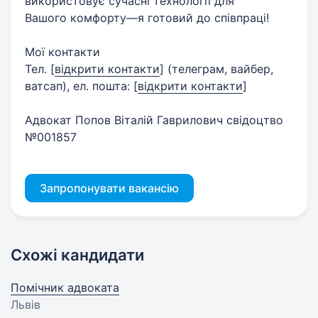
використовує сучасні технології для
Вашого комфорту—я готовий до співпраці!
Мої контакти
Тел.
[
відкрити контакти
]
(телеграм, вайбер,
ватсап), ел. пошта:
[
відкрити контакти
]
Адвокат Попов Віталій Гаврилович свідоцтво
№001857
Запропонувати вакансію
Схожі кандидати
Помічник адвоката
Львів