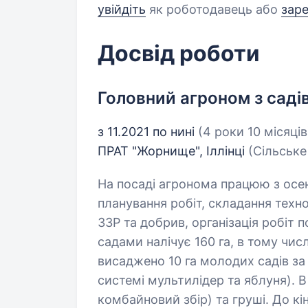
увійдіть
як роботодавець або
зар
Досвід роботи
Головний агроном з саді
з 11.2021 по нині
(4 роки 10 місяців
ПРАТ "Жорнище", Іллінці
(Сільське
На посаді агронома працюю з осен
планування робіт, складання техн
ЗЗР та добрив, організація робіт 
садами налічує 160 га, в тому числ
висаджено 10 га молодих садів за
системі мультилідер та яблуня). В
комбайновий збір) та груші. До к