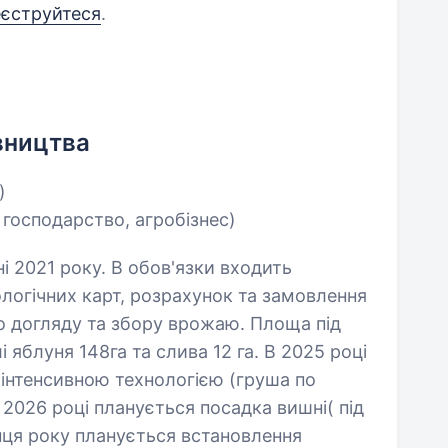
еєструйтеся
.
вництва
)
 господарство, агробізнес)
і 2021 року. В обов'язки входить
ологічних карт, розрахунок та замовлення
по догляду та збору врожаю. Площа під
і яблуня 148га та слива 12 га. В 2025 році
 інтенсивною технологією (груша по
 2026 році планується посадка вишні( під
інця року планується встановлення