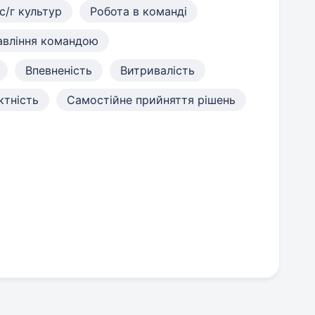
с/г культур
Робота в команді
авління командою
Впевненість
Витривалість
ктність
Самостійне прийняття рішень