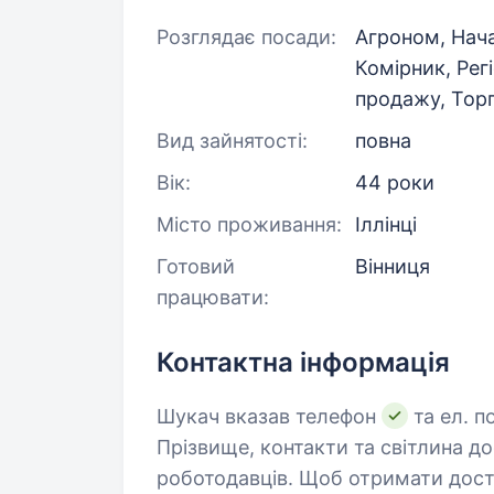
Розглядає посади:
Агроном, Нач
Комірник, Рег
продажу, Тор
Вид зайнятості:
повна
Вік:
44 роки
Місто проживання:
Іллінці
Готовий
Вінниця
працювати:
Контактна інформація
Шукач вказав телефон
та ел. п
Прізвище, контакти та світлина д
роботодавців. Щоб отримати дост