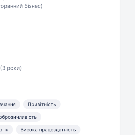
оранний бізнес)
(3 роки)
авчання
Привітність
оброзичливість
огія
Висока працездатність