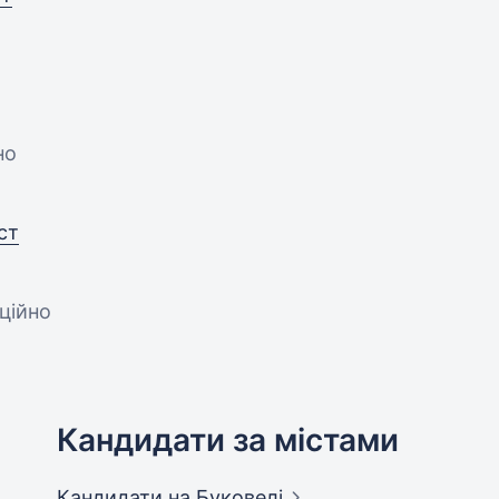
но
ст
нційно
Кандидати за містами
Кандидати
на Буковелі