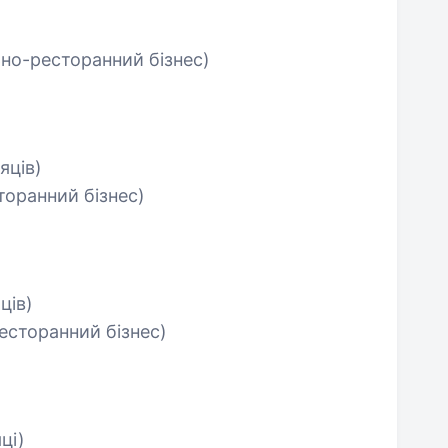
ьно-ресторанний бізнес)
яців)
торанний бізнес)
ців)
есторанний бізнес)
ці)