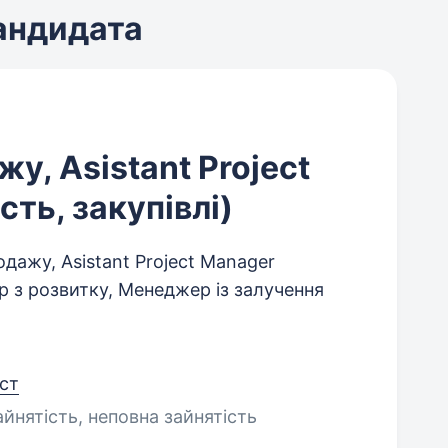
кандидата
у, Asistant Project
ть, закупівлі)
ажу, Asistant Project Manager
р з розвитку, Менеджер із залучення
іст
айнятість, неповна зайнятість