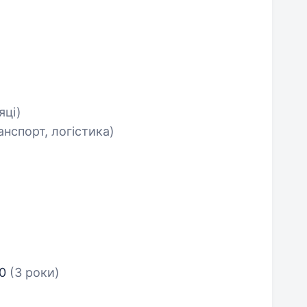
яці)
анспорт, логістика)
10
(3 роки)