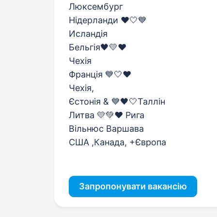
Люксембург
Нідерланди ❤️🤍💙
Исландія
Бельгія🖤💛❤️
Чехія
Франція 💙🤍❤️
Чехія,
Єстонія & 💙🖤🤍Таллін
Литва 💛💚❤️ Рига
Вільнюс Варшава
США ,Канада, +Європа
Запропонувати вакансію