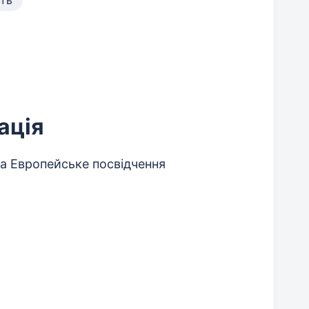
сть
ація
на Европейське посвідчення