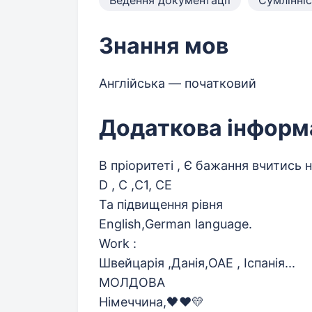
Ведення документації
Сумлінні
Знання мов
Англійська — початковий
Додаткова інформ
В пріоритеті , Є бажання вчитись 
D , C ,C1, CE
Та підвищення рівня
English,German language.
Work :
Швейцарія ,Данія,ОАЕ , Іспанія...
МОЛДОВА
Німеччина,🖤❤️💛