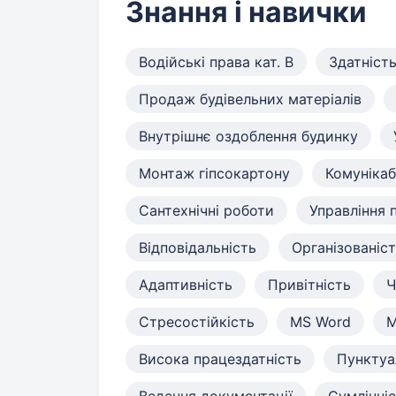
Знання і навички
Водійські права кат. B
Здатніст
Продаж будівельних матеріалів
Внутрішнє оздоблення будинку
Монтаж гіпсокартону
Комунікаб
Сантехнічні роботи
Управління 
Відповідальність
Організованіс
Адаптивність
Привітність
Ч
Стресостійкість
MS Word
M
Висока працездатність
Пунктуа