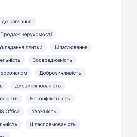
ь до навчання
Продаж нерухомості
Укладання плитки
Шпатлювання
ельність
Зосередженість
персоналом
Доброзичливість
ть
Дисциплінованість
есність
Неконфліктність
S Office
Уважність
льність
Цілеспрямованість