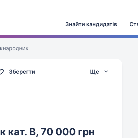
Знайти кандидатів
Ст
іжнародник
Зберегти
Ще
 кат. B, 70 000 грн