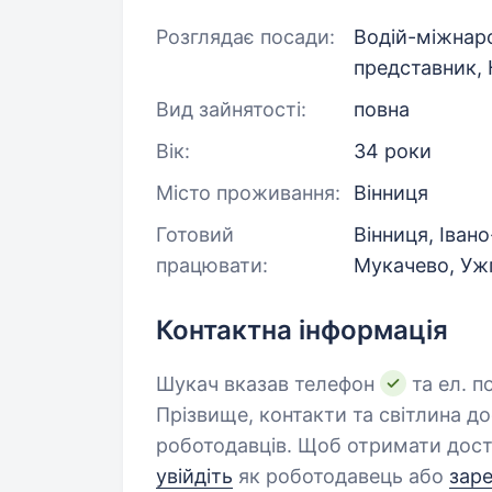
Розглядає посади:
Водій-міжнаро
представник,
Вид зайнятості:
повна
Вік:
34 роки
Місто проживання:
Вінниця
Готовий
Вінниця, Івано
працювати:
Мукачево, Ужг
Контактна інформація
Шукач вказав телефон
та ел. п
Прізвище, контакти та світлина д
роботодавців. Щоб отримати дост
увійдіть
як роботодавець або
зар