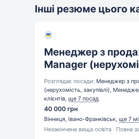
Інші резюме цього 
Менеджер з продаж
Manager (нерухоміс
Розглядає посади:
Менеджер з прод
(нерухомість, закупівлі), Менедже
клієнтів,
ще 7 посад
40 000 грн
Вінниця, Івано-Франківськ
,
ще 7 м
Незакінчена вища освіта · Повна з