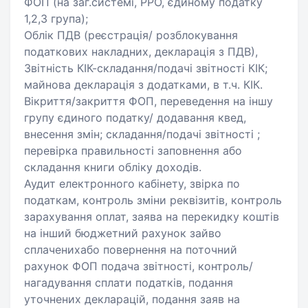
ФОП (на заг.системі, РРО, єдиному податку
1,2,3 група);
Облік ПДВ (реєстрація/ розблокування
податкових накладних, декларація з ПДВ),
Звітність КІК-складання/подачі звітності КІК;
майнова декларація з додатками, в т.ч. КІК.
Вікриття/закриття ФОП, переведення на іншу
групу єдиного податку/ додавання квед,
внесення змін; складання/подачі звітності ;
перевірка правильності заповнення або
складання книги обліку доходів.
Аудит електронного кабінету, звірка по
податкам, контроль зміни реквізитів, контроль
зарахування оплат, заява на перекидку коштів
на інший бюджетний рахунок зайво
сплаченихабо повернення на поточний
рахунок ФОП подача звітності, контроль/
нагадування сплати податків, подання
уточнених декларацій, подання заяв на