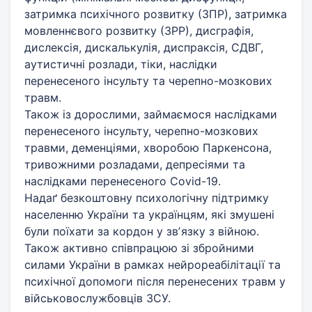
затримка психічного розвитку (ЗПР), затримка
мовленнєвого розвитку (ЗРР), дисграфія,
дислексія, дискалькулія, диспраксія, СДВГ,
аутистичні розлади, тіки, наслідки
перенесеного інсульту та черепно-мозкових
травм.
Також із дорослими, займаємося наслідками
перенесеного інсульту, черепно-мозкових
травми, деменціями, хворобою Паркенсона,
тривожними розладами, депресіями та
наслідками перенесеного Covid-19.
Надаґ безкоштовну психологічну підтримку
населенню України та українцям, які змушені
були поїхати за кордон у звʼязку з війною.
Також активно співпрацюю зі збройними
силами України в рамках нейрореабілітації та
психічної допомоги після перенесених травм у
військовослужбовців ЗСУ.