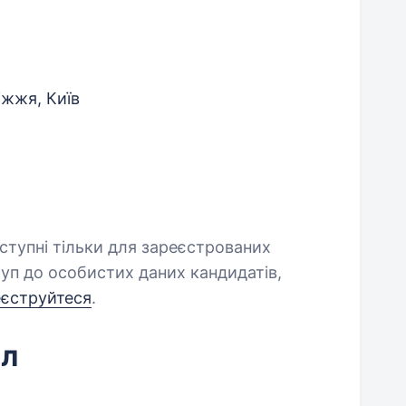
іжжя, Київ
оступні тільки для зареєстрованих
уп до особистих даних кандидатів,
еєструйтеся
.
йл