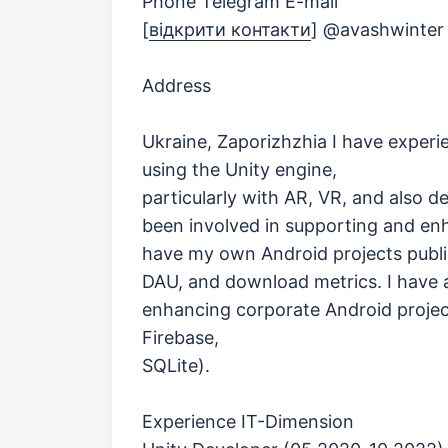
Phone Telegram E-mail
[
відкрити контакти
]
@avashwinte
Address
Ukraine, Zaporizhzhia I have experi
using the Unity engine,
particularly with AR, VR, and also d
been involved in supporting and enh
have my own Android projects publi
DAU, and download metrics. I have a
enhancing corporate Android projec
Firebase,
SQLite).
Experience IT-Dimension