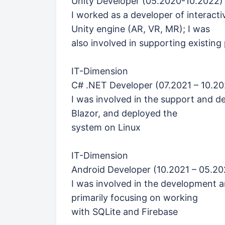
Unity Developer (05.2020-10.2022)
I worked as a developer of interacti
Unity engine (AR, VR, MR); I was
also involved in supporting existing
IT-Dimension
C# .NET Developer (07.2021 – 10.20
I was involved in the support and d
Blazor, and deployed the
system on Linux
IT-Dimension
Android Developer (10.2021 – 05.20
I was involved in the development a
primarily focusing on working
with SQLite and Firebase