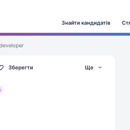
Знайти кандидатів
Ст
 developer
Зберегти
Ще
л