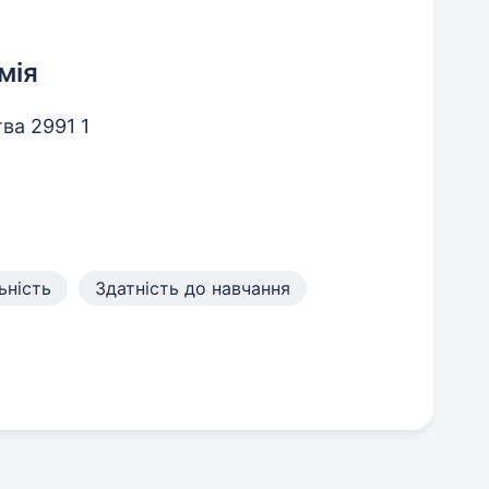
мія
ва 2991 1
ьність
Здатність до навчання