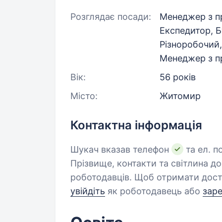
Розглядає посади:
Менеджер з п
Експедитор, Б
Різноробочий,
Менеджер з п
Вік:
56 років
Місто:
Житомир
Контактна інформація
Шукач вказав телефон
та ел. п
Прізвище, контакти та світлина д
роботодавців. Щоб отримати дост
увійдіть
як роботодавець або
зар