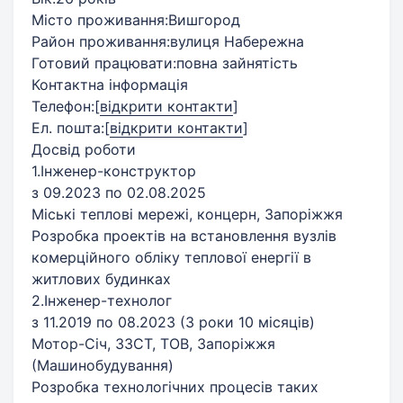
Місто проживання:Вишгород
Район проживання:вулиця Набережна
Готовий працювати:повна зайнятість
Контактна інформація
Телефон:
[
відкрити контакти
]
Ел. пошта:
[
відкрити контакти
]
Досвід роботи
1.Інженер-конструктор
з 09.2023 по 02.08.2025
Міські теплові мережі, концерн, Запоріжжя
Розробка проектів на встановлення вузлів
комерційного обліку теплової енергії в
житлових будинках
2.Інженер-технолог
з 11.2019 по 08.2023 (3 роки 10 місяців)
Мотор-Січ, ЗЗСТ, ТОВ, Запоріжжя
(Машинобудування)
Розробка технологічних процесів таких