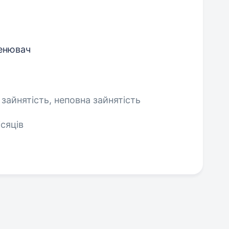
енювач
 зайнятість, неповна зайнятість
ісяців