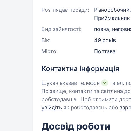
Розглядає посади:
Різноробочий
Приймальник
Вид зайнятості:
повна, неповн
Вік:
49 років
Місто:
Полтава
Контактна інформація
Шукач вказав телефон
та ел. п
Прізвище, контакти та світлина д
роботодавців. Щоб отримати дост
увійдіть
як роботодавець або
зар
Досвід роботи