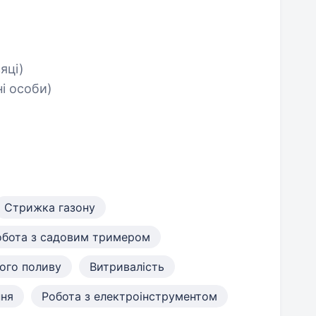
яці)
і особи)
Стрижка газону
обота з садовим тримером
ого поливу
Витривалість
ння
Робота з електроінструментом