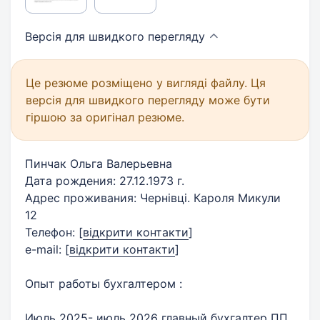
Версія для швидкого
перегляду
Це резюме розміщено у вигляді файлу. Ця
версія для швидкого перегляду може бути
гіршою за оригінал резюме.
Пинчак Ольга Валерьевна
Дата рождения: 27.12.1973 г.
Адрес проживания: Чернівці. Кароля Микули
12
Телефон:
[
відкрити контакти
]
e-mail:
[
відкрити контакти
]
Опыт работы бухгалтером :
Июль 2025- июль 2026 главный бухгалтер ПП