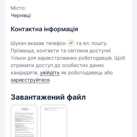
Місто:
Чернівці
Контактна інформація
Шукач вказав телефон
та ел. пошту.
Прізвище, контакти та світлина доступні
тільки для зареєстрованих роботодавців. Щоб
отримати доступ до особистих даних
кандидатів,
увійдіть
як роботодавець або
зареєструйтеся
.
Завантажений файл