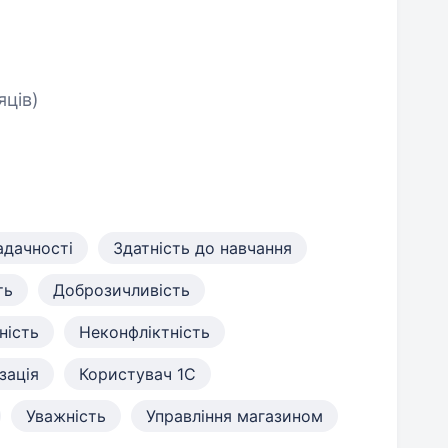
яців)
адачності
Здатність до навчання
ть
Доброзичливість
ність
Неконфліктність
зація
Користувач 1С
Уважність
Управління магазином