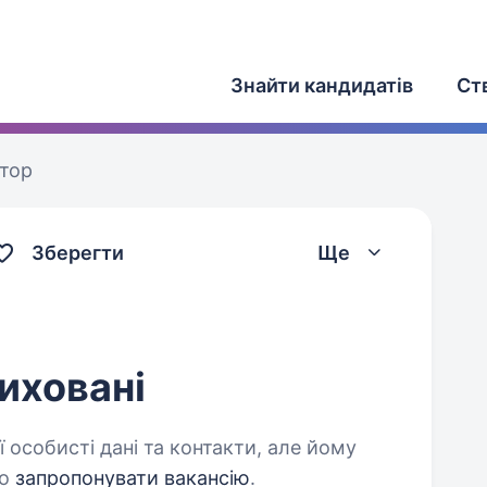
Знайти кандидатів
Ст
атор
Зберегти
Ще
иховані
 особисті дані та контакти, але йому
о
запропонувати вакансію
.