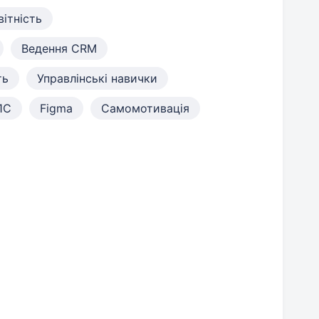
ітність
Ведення CRM
ть
Управлінські навички
1С
Figma
Самомотивація