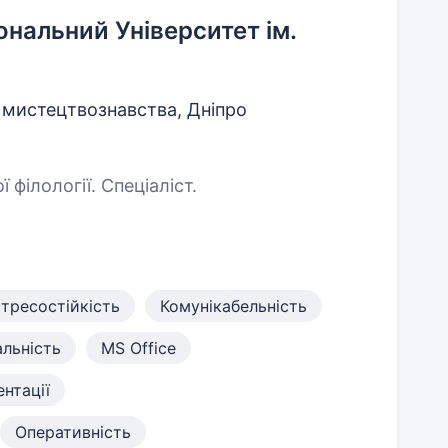
нальний Університет ім.
та мистецтвознавства, Дніпро
ї філології. Спеціаліст.
тресостійкість
Комунікабельність
альність
MS Office
нтації
Оперативність