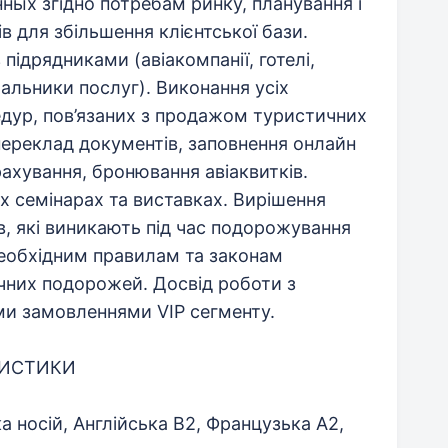
нных згідно потребам ринку, планування і
в для збільшення клієнтської бази.
 підрядниками (авіакомпанії, готелі,
альники послуг). Виконання усіх
дур, пов’язаних з продажом туристичних
переклад документів, заповнення онлайн
рахування, бронювання авіаквитків.
х семінарах та виставках. Вирішення
, які виникають під час подорожування
 необхідним правилам та законам
ичних подорожей. Досвід роботи з
ми замовленнями VIP сегменту.
РИСТИКИ
ка носій, Англійська В2, Французька А2,