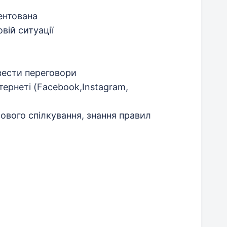
ентована
вій ситуації
вести переговори
тернеті (Facebook,Instagram,
мового спілкування, знання правил