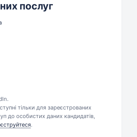
них послуг
а
dIn.
оступні тільки для зареєстрованих
уп до особистих даних кандидатів,
еєструйтеся
.