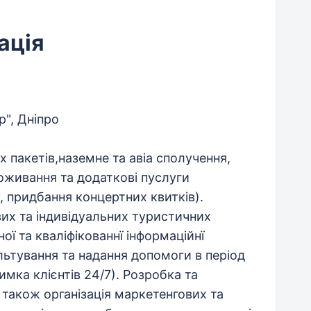
ація
р", Дніпро
 пакетів,наземне та авіа сполучення,
оживання та додаткові пуслуги
, придбання концертних квитків).
их та індивідуальних туристичних
ї та кваліфікованнї інформаційнї
ультування та надання допомоги в період
мка клієнтів 24/7). Розробка та
 також організація маркетенгових та