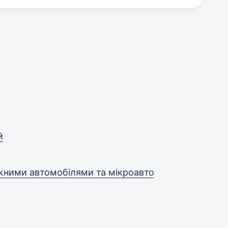
й
тажними автомобілями та мікроавто