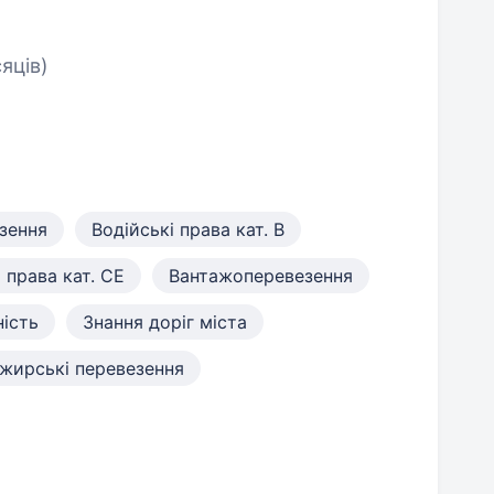
сяців)
зення
Водійські права кат. B
 права кат. CE
Вантажоперевезення
ність
Знання доріг міста
жирські перевезення