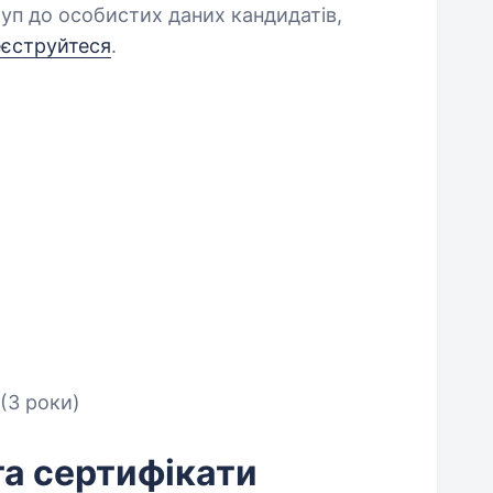
уп до особистих даних кандидатів,
еєструйтеся
.
(3 роки)
та сертифікати