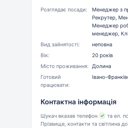
Розглядає посади:
Менеджер з пр
Рекрутер, Ме
Менеджер робо
менеджер, Кл
Вид зайнятості:
неповна
Вік:
20 років
Місто проживання:
Долина
Готовий
Івано-Франків
працювати:
Контактна інформація
Шукач вказав телефон
та ел. п
Прізвище, контакти та світлина д