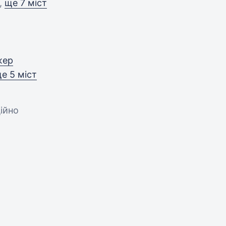
 ,
ще 7 міст
жер
е 5 міст
ційно