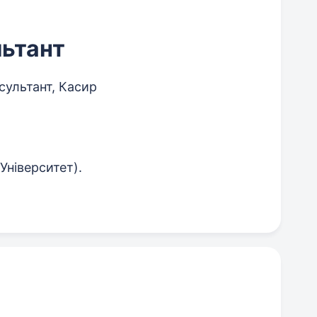
ьтант
ультант, Касир
(Університет).