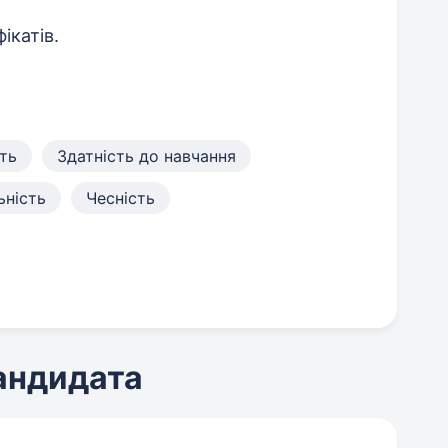
ікатів.
ть
Здатність до навчання
ьність
Чесність
кандидата