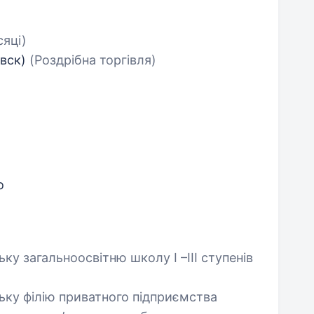
сяці)
овск)
(Роздрібна торгівля)
о
ьку загальноосвітню школу І –ІІІ ступенів
ську філію приватного підприємства