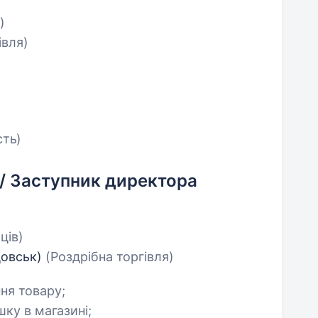
)
івля)
сть)
Ц/ Заступник директора
ців)
цовськ)
(Роздрібна торгівля)
ня товару;
шку в магазині;