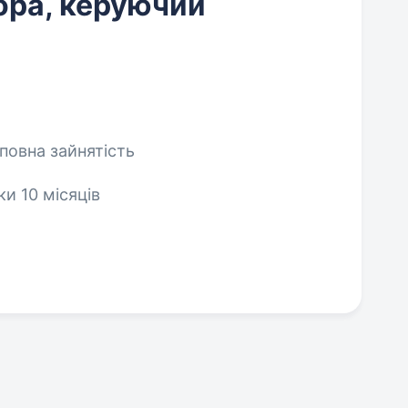
ора, керуючий
еповна зайнятість
ки 10 місяців