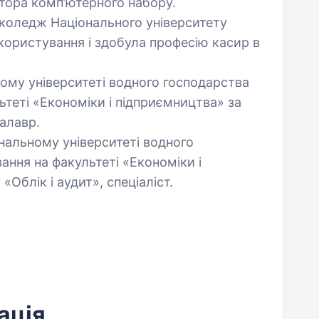
тора комп’ютерного набору.
й коледж Національного університету
користування і здобула професію касир в
.
ному університеті водного господарства
теті «Економіки і підприємництва» за
калавр.
ональному університеті водного
ння на факультеті «Економіки і
Облік і аудит», спеціаліст.
ація