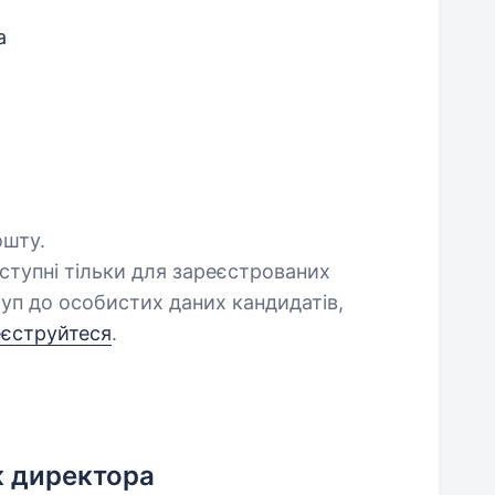
а
ошту.
оступні тільки для зареєстрованих
уп до особистих даних кандидатів,
еєструйтеся
.
к директора