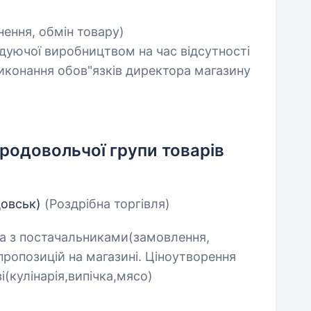
ення, обмін товару)
ідуючої виробництвом на час відсутності
иконання обов"язків директора магазину
родовольчої групи товарів
цовськ)
(Роздрібна торгівля)
та з постачальниками(замовлення,
пропозицій на магазині. Ціноутворення
і(кулінарія,випічка,мясо)