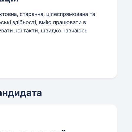
ктовна, старанна, цілеспрямована та
рські здібності, вмію працювати в
мувати контакти, швидко навчаюсь
кандидата