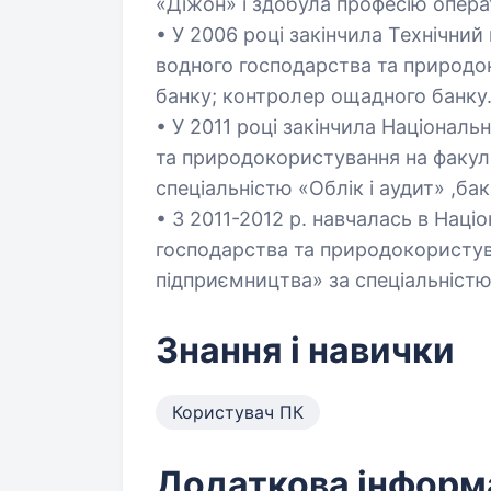
«Діжон» і здобула професію опера
• У 2006 році закінчила Технічни
водного господарства та природо
банку; контролер ощадного банку
• У 2011 році закінчила Національ
та природокористування на факуль
спеціальністю «Облік і аудит» ,ба
• З 2011-2012 р. навчалась в Наці
господарства та природокористува
підприємництва» за спеціальністю «
Знання і навички
Користувач ПК
Додаткова інформ