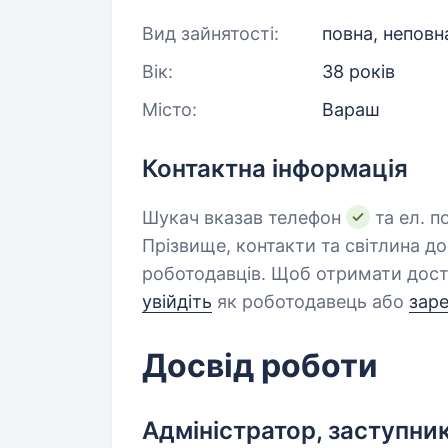
Вид зайнятості:
повна, неповн
Вік:
38 років
Місто:
Вараш
Контактна інформація
Шукач вказав телефон
та ел. п
Прізвище, контакти та світлина д
роботодавців. Щоб отримати дост
увійдіть
як роботодавець або
зар
Досвід роботи
Адміністратор, заступни