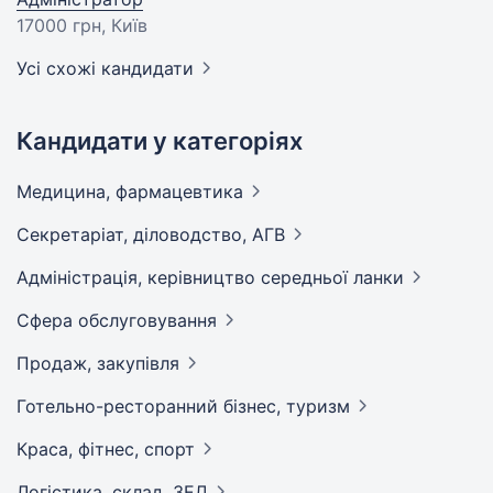
17000 грн
, Київ
Усі схожі кандидати
Кандидати у категоріях
Медицина,
фармацевтика
Секретаріат, діловодство,
АГВ
Адмiнiстрацiя, керівництво середньої
ланки
Сфера
обслуговування
Продаж,
закупівля
Готельно-ресторанний бізнес,
туризм
Краса, фітнес,
спорт
Логістика, склад,
ЗЕД