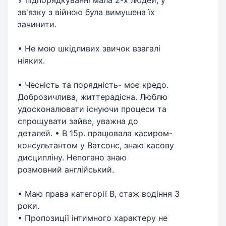
У підпорядкуванні мала 2-х людей, у
зв'язку з війною була вимушена їх
зачинити.
• Не мою шкідливих звичок взагалі
ніяких.
• Чесність та порядність- моє кредо.
Доброзичлива, життерадісна. Люблю
удосконалювати існуючи процеси та
спрощувати зайве, уважна до
деталей. • В 15р. працювала касиром-
консультантом у Ватсонс, знаю касову
дисципліну. Непогано знаю
розмовний англійський.
• Маю права категорії В, стаж водіння 3
роки.
• Пропозиції інтимного характеру не