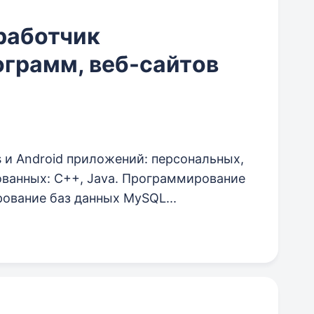
работчик
гpамм, вeб-caйтoв
s и Android приложений: персональных,
ованных: C++, Java. Программирование
рование баз данных MySQL...