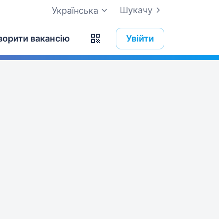
Шукачу
Українська
ворити вакансію
Увійти