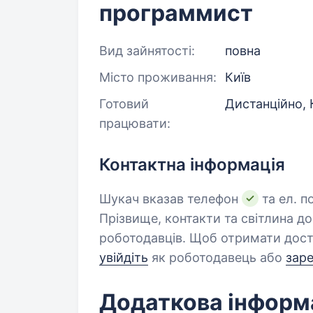
программист
Вид зайнятості:
повна
Місто проживання:
Київ
Готовий
Дистанційно, 
працювати:
Контактна інформація
Шукач вказав телефон
та ел. п
Прізвище, контакти та світлина д
роботодавців. Щоб отримати дост
увійдіть
як роботодавець або
зар
Додаткова інформ