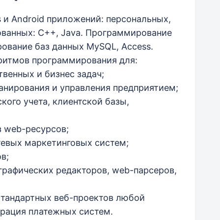
s и Android приложений: персональных,
ованных: C++, Java. Программирование
рование баз данных MySQL, Access.
оритмов программирования для:
венных и бизнес задач;
ланирования и управления предприятием;
ского учета, клиентской базы,
з web-ресурсов;
тевых маркетинговых систем;
в;
графических редакторов, web-парсеров,
стандартных веб-проектов любой
грация платежных систем.