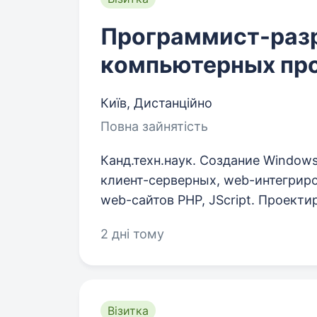
Программист-раз
кoмпьютеpныx пpo
Київ, Дистанційно
Повна зайнятість
Канд.техн.наук. Создание Window
клиент-серверных, web-интегрир
web-сайтов PHP, JScript. Проекти
2 дні тому
Візитка