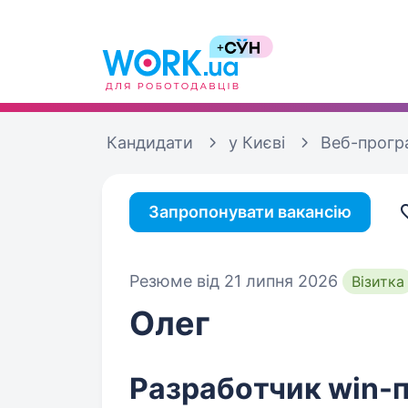
Кандидати
у Києві
Веб-прогр
Запропонувати вакансію
Резюме від 21 липня 2026
Візитка
Олег
Рaзрабoтчик win-