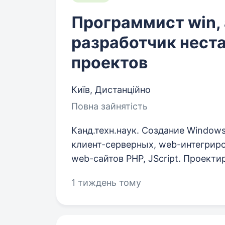
Программист win,
разработчик нест
проектов
Київ, Дистанційно
Повна зайнятість
Канд.техн.наук. Создание Window
клиент-серверных, web-интегрир
web-сайтов PHP, JScript. Проекти
1 тиждень тому