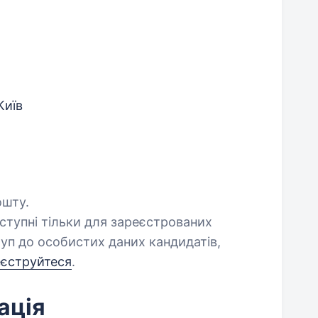
Київ
ошту.
оступні тільки для зареєстрованих
уп до особистих даних кандидатів,
еєструйтеся
.
ація