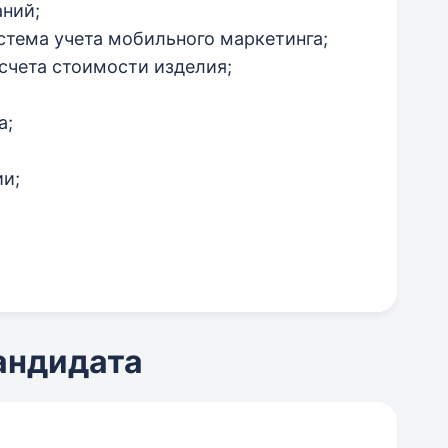
ний;
истема учета мобильного маркетинга;
счета стоимости изделия;
а;
ии;
кандидата