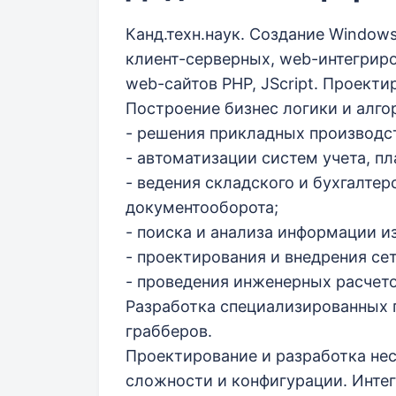
Канд.техн.наук. Создание Window
клиент-серверных, web-интегрир
web-сайтов PHP, JScript. Проекти
Построение бизнес логики и алг
- решения прикладных производст
- автоматизации систем учета, п
- ведения складского и бухгалтер
документооборота;
- поиска и анализа информации и
- проектирования и внедрения се
- проведения инженерных расчето
Разработка специализированных 
грабберов.
Проектирование и разработка не
сложности и конфигурации. Инте