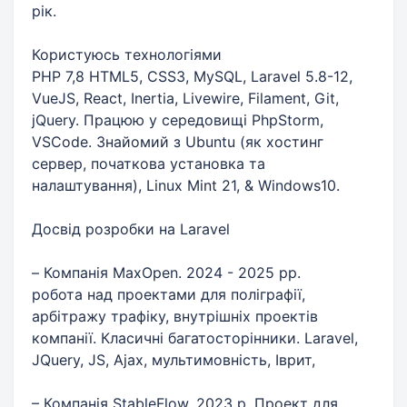
рік.
Користуюсь технологіями
PHP 7,8 HTML5, CSS3, MySQL, Laravel 5.8-12,
VueJS, React, Inertia, Livewire, Filament, Git,
jQuery. Працюю у середовищі PhpStorm,
VSCode. Знайомий з Ubuntu (як хостинг
сервер, початкова установка та
налаштування), Linux Mint 21, & Windows10.
Досвід розробки на Laravel
– Компанія MaxOpen. 2024 - 2025 рр.
робота над проектами для поліграфії,
арбітражу трафіку, внутрішніх проектів
компанії. Класичні багатосторінники. Laravel,
JQuery, JS, Ajax, мультимовність, Іврит,
– Компанія StableFlow. 2023 р. Проект для