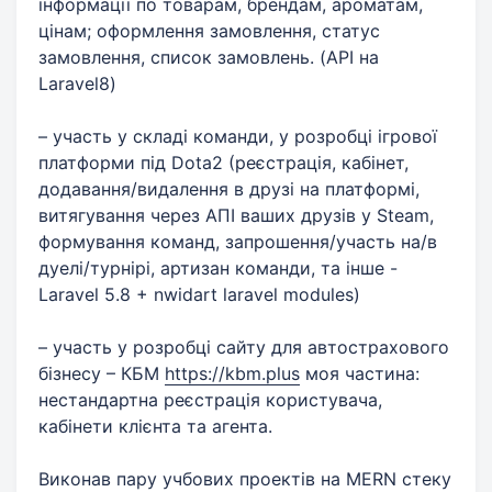
інформації по товарам, брендам, ароматам,
цінам; оформлення замовлення, статус
замовлення, список замовлень. (API на
Laravel8)
– участь у складі команди, у розробці ігрової
платформи під Dota2 (реєстрація, кабінет,
додавання/видалення в друзі на платформі,
витягування через АПІ ваших друзів у Steam,
формування команд, запрошення/участь на/в
дуелі/турнірі, артизан команди, та інше -
Laravel 5.8 + nwidart laravel modules)
– участь у розробці сайту для автострахового
бізнесу – КБМ
https://kbm.plus
моя частина:
нестандартна реєстрація користувача,
кабінети клієнта та агента.
Виконав пару учбових проектів на MERN стеку