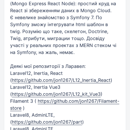
(Mongo Express React Node): простий круд на
React зі збереженням даних в Mongo Cloud.
Є невелике знайомство з Symfony 7. По
Symfony зможу інтегрувати html шаблон в
twig. Розумію що таке, скелетон, Doctrine,
Twig, атрибути, миграции тощо. Досвіду
участі у реальних проектах з MERN стеком чі
на Symfony, на жаль, немає.
Деякі мої репозиторії з Ларавел:
Laravel12, Inertia, React
(
https://github.com/jon1267/L12_Inertia_React
)
Laravel12, Inertia Vue3
(
https://github.com/jon1267/L12_kit_Vue3
)
Filament 3 (
https://github.com/jon1267/Filament-
store
)
Laravel8, AdminLTE,
(
https://github.com/jon1267/part
)
Laravel8, AdminLTE