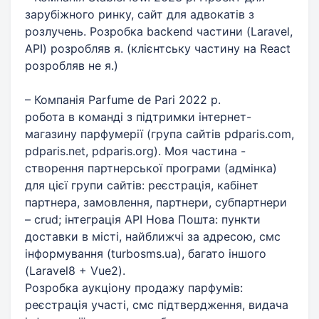
зарубіжного ринку, сайт для адвокатів з
розлучень. Розробка backend частини (Laravel,
API) розробляв я. (клієнтську частину на React
розробляв не я.)
– Компанія Parfume de Pari 2022 р.
робота в команді з підтримки інтернет-
магазину парфумерії (група сайтів pdparis.com,
pdparis.net, pdparis.org). Моя частина -
cтворення партнерської програми (адмінка)
для цієї групи сайтів: реєстрація, кабінет
партнера, замовлення, партнери, субпартнери
– crud; інтеграція API Нова Пошта: пункти
доставки в місті, найближчі за адресою, смс
інформування (turbosms.ua), багато іншого
(Laravel8 + Vue2).
Розробка аукціону продажу парфумів:
реєстрація участі, смс підтвердження, видача