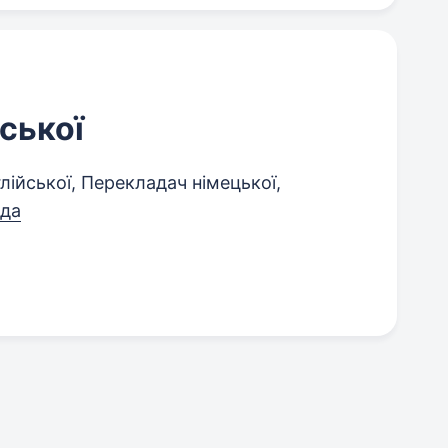
ської
ійської, Перекладач німецької,
ада