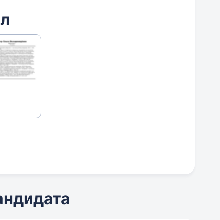
йл
кандидата