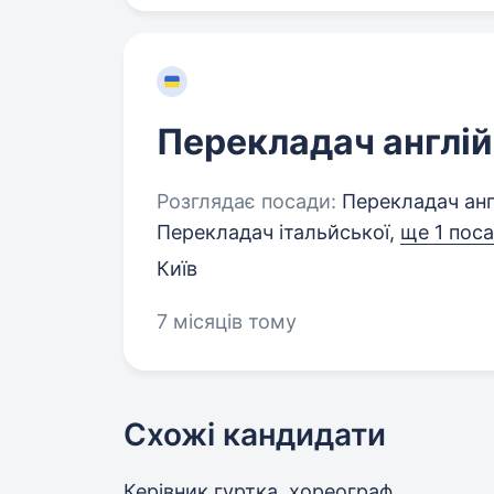
Перекладач англій
Розглядає посади:
Перекладач англ
Перекладач італьйської,
ще 1 пос
Київ
7 місяців тому
Схожі кандидати
Керівник гуртка, хореограф