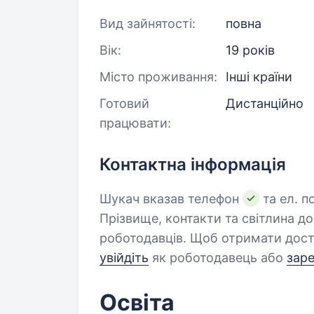
Вид зайнятості:
повна
Вік:
19 років
Місто проживання:
Інші країни
Готовий
Дистанційно
працювати:
Контактна інформація
Шукач вказав телефон
та ел. п
Прізвище, контакти та світлина д
роботодавців. Щоб отримати дост
увійдіть
як роботодавець або
зар
Освіта