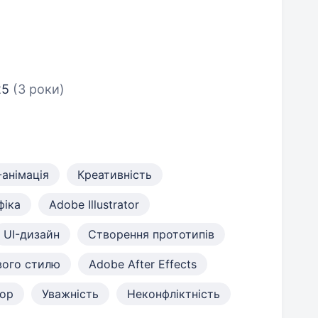
25
(3 роки)
анімація
Креативність
фіка
Adobe Illustrator
UI-дизайн
Створення прототипів
вого стилю
Adobe After Effects
hop
Уважність
Неконфліктність