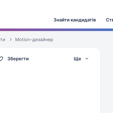
Знайти кандидатів
Ст
оти
Motion-дизайнер
Зберегти
Ще