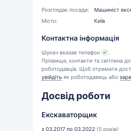
Розглядає посади:
Машиніст екс
Місто:
Київ
Контактна інформація
Шукач вказав телефон
.
Прізвище, контакти та світлина д
роботодавців. Щоб отримати дост
увійдіть
як роботодавець або
зар
Досвід роботи
Екскаваторщик
з 03.2017 по 03.2022
(5 років)