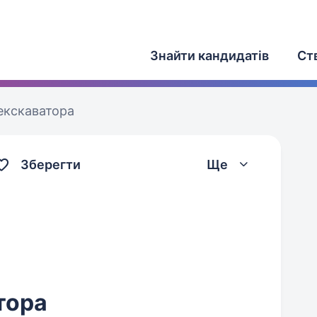
Знайти кандидатів
Ст
екскаватора
Зберегти
Ще
тора