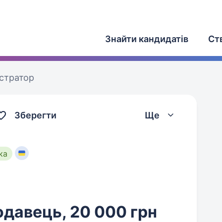
Знайти кандидатів
Ст
істратор
Зберегти
Ще
ка
одавець, 20 000 грн