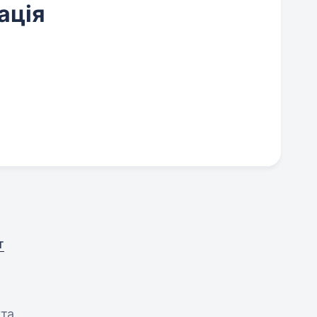
ація
т
ута