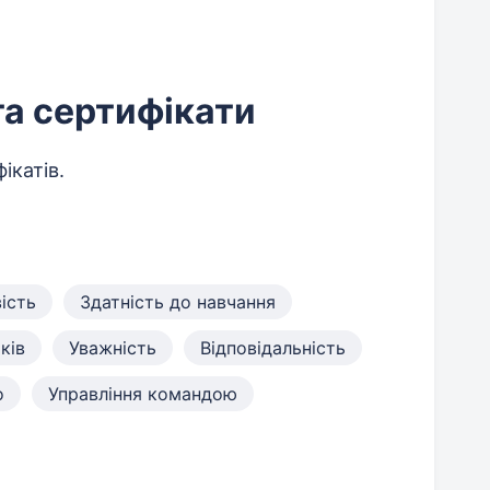
та сертифікати
ікатів.
ість
Здатність до навчання
ків
Уважність
Відповідальність
о
Управління командою