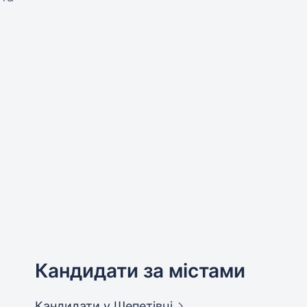
Кандидати за містами
Кандидати
у Шепетівці