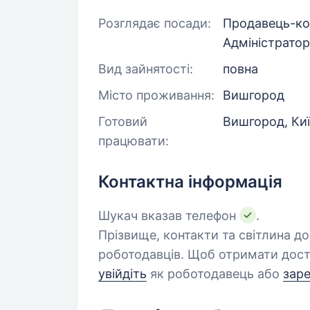
Розглядає посади:
Продавець-кон
Адміністрато
Вид зайнятості:
повна
Місто проживання:
Вишгород
Готовий
Вишгород, Ки
працювати:
Контактна інформація
Шукач вказав телефон
.
Прізвище, контакти та світлина д
роботодавців. Щоб отримати дост
увійдіть
як роботодавець або
зар