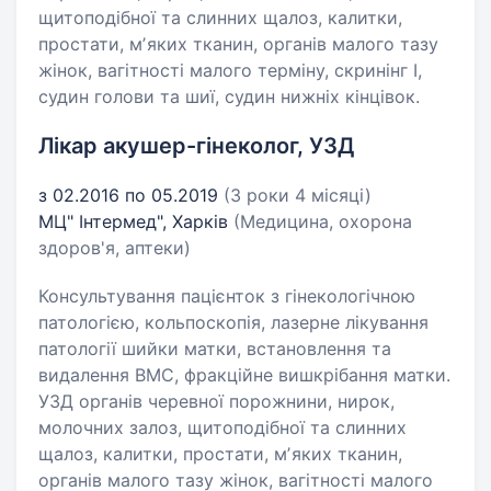
щитоподібної та слинних щалоз, калитки,
простати, мʼяких тканин, органів малого тазу
жінок, вагітності малого терміну, скринінг І,
судин голови та шиї, судин нижніх кінцівок.
Лікар акушер-гінеколог, УЗД
з 02.2016 по 05.2019
(3 роки 4 місяці)
МЦ" Інтермед", Харків
(Медицина, охорона
здоров'я, аптеки)
Консультування пацієнток з гінекологічною
патологією, кольпоскопія, лазерне лікування
патології шийки матки, встановлення та
видалення ВМС, фракційне вишкрібання матки.
УЗД органів черевної порожнини, нирок,
молочних залоз, щитоподібної та слинних
щалоз, калитки, простати, мʼяких тканин,
органів малого тазу жінок, вагітності малого