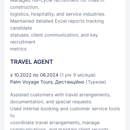
Managed full-cycle recruitment for roles in
construction,
logistics, hospitality, and service industries.
Maintained detailed Excel reports tracking
candidate
statuses, client communication, and key
recruitment
metrics
TRAVEL AGENT
з 10.2022 по 06.2024
(1 рік 9 місяців)
Palm Voyage Tours, Дистанційно
(Туризм)
Assisted customers with travel arrangements,
documentation, and special requests.
Used internal booking and customer service tools
to
coordinate travel arrangements, manage
communications, and maintain client records.