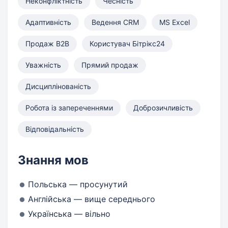
Неконфліктність
Чесність
Адаптивність
Ведення CRM
MS Excel
Продаж B2B
Користувач Бітрікс24
Уважність
Прямий продаж
Дисциплінованість
Робота із запереченнями
Доброзичливість
Відповідальність
Знання мов
Польська — просунутий
Англійська — вище середнього
Українська — вільно