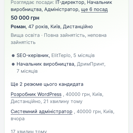
Розглядає посади:
IT-директор, Начальник
виробництва, Адміністратор,
ще 6 посад
50 000 грн
Роман
,
47 років
,
Київ, Дистанційно
Вища освіта · Повна зайнятість, неповна
зайнятість
SEO-керівник,
ElitTeplo, 5 місяців
Начальник виробництва,
ДримПринт,
7 місяців
Ще 2 резюме цього кандидата
Розробник WordPress
, 40000 грн, Київ,
Дистанційно
, 21 хвилину тому
Системний адміністратор
, 40000 грн, Київ
,
вчора
17 хвилин тому