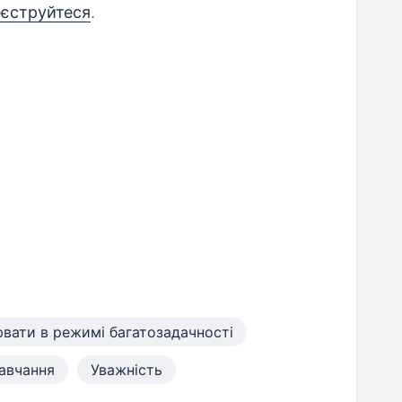
еєструйтеся
.
вати в режимі багатозадачності
навчання
Уважність