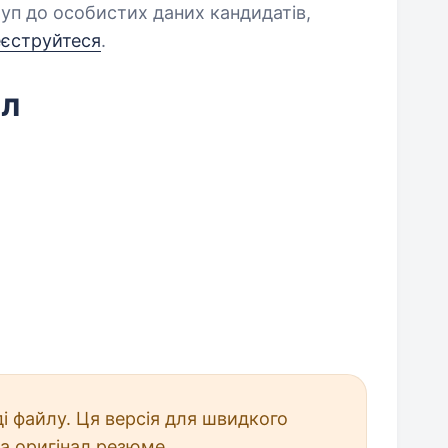
уп до особистих даних кандидатів,
еєструйтеся
.
йл
і файлу. Ця версія для швидкого
а оригінал резюме.