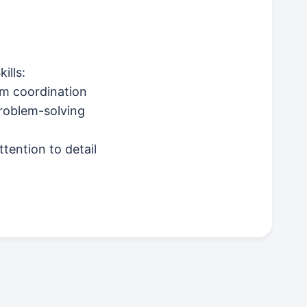
ills:
am coordination
roblem-solving
tention to detail