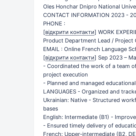
Oles Honchar Dnipro National Unive
CONTACT INFORMATION 2023 - 2
PHONE :
[
відкрити контакти
]
WORK EXPERI
Product Department Lead / Project 
EMAIL : Online French Language Sc
[
відкрити контакти
]
Sep 2023 – Ma
- Coordinated the work of a team o
project execution
- Planned and managed educational
LANGUAGES - Organized and tracked
Ukrainian: Native - Structured wor
bases
English: Intermediate (B1) - Impro
- Ensured timely delivery of educati
French: Upper-intermediate (B2, D