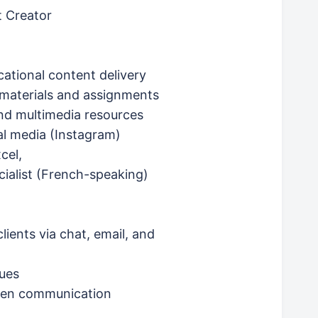
t Creator
ational content delivery
g materials and assignments
and multimedia resources
al media (Instagram)
cel,
ialist (French-speaking)
ients via chat, email, and
sues
tten communication