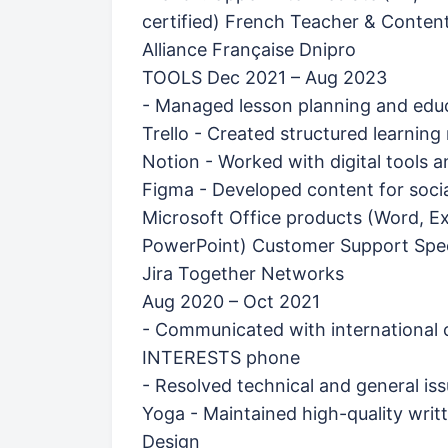
certified) French Teacher & Conten
Alliance Française Dnipro
TOOLS Dec 2021 – Aug 2023
- Managed lesson planning and educ
Trello - Created structured learnin
Notion - Worked with digital tools 
Figma - Developed content for soci
Microsoft Office products (Word, Ex
PowerPoint) Customer Support Spec
Jira Together Networks
Aug 2020 – Oct 2021
- Communicated with international cl
INTERESTS phone
- Resolved technical and general is
Yoga - Maintained high-quality wri
Design