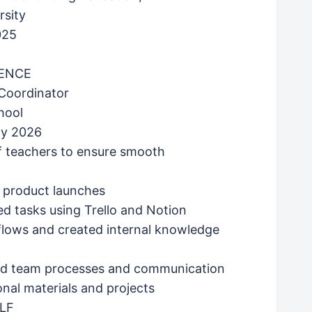
rsity
025
ENCE
Coordinator
hool
y 2026
f teachers to ensure smooth
 product launches
 tasks using Trello and Notion
kflows and created internal knowledge
ved team processes and communication
onal materials and projects
ELF