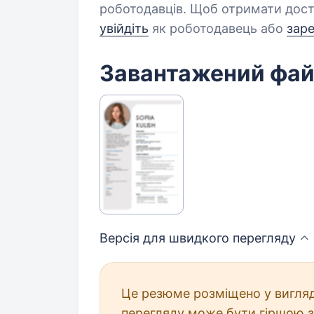
роботодавців. Щоб отримати дост
увійдіть
як роботодавець або
зар
Завантажений фа
Версія для швидкого
перегляду
Це резюме розміщено у вигляд
перегляду може бути гіршою з