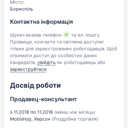
Місто:
Бориспіль
Контактна інформація
Шукач вказав телефон
та ел. пошту.
Прізвище, контакти та світлина доступні
тільки для зареєстрованих роботодавців. Щоб
отримати доступ до особистих даних
кандидатів,
увійдіть
як роботодавець або
зареєструйтеся
.
Досвід роботи
Продавец-консультант
з 11.2018 по 11.2018
(менш ніж місяць)
Mobishop, Херсон
(Роздрібна торгівля)