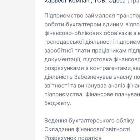
Харвест Компані, ТОВ, Одеса
(Тра
Підприємство займалося транспор
роботи бухгалтером єдиним відпо
фінансово-облікових обов'язків з 
господарської діяльності підприє
заробітної плати працівникам під
документації, підготовка фінансово
розрахунками з контрагентами,ва
діяльність Забезпечував вчасну п
звітності та виконував аналіз фіна
підприємства. Фінансове плануванн
бюджету.
Ведення бухгалтерського обліку
Складання фінансової звітності
Розрахунок податків