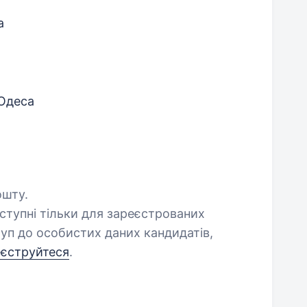
а
 Одеса
ошту.
оступні тільки для зареєстрованих
уп до особистих даних кандидатів,
еєструйтеся
.