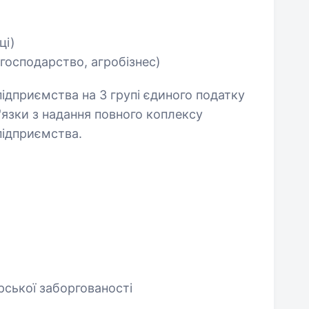
ці)
 господарство, агробізнес)
ідприємства на 3 групі єдиного податку
'язки з надання повного коплексу
підприємства.
рської заборгованості