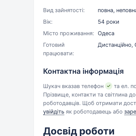
Вид зайнятості:
повна, неповн
Вік:
54 роки
Місто проживання:
Одеса
Готовий
Дистанційно,
працювати:
Контактна інформація
Шукач вказав телефон
та ел. п
Прізвище, контакти та світлина д
роботодавців. Щоб отримати дост
увійдіть
як роботодавець або
зар
Досвід роботи