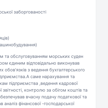
рської заборгованості
яців)
ашинобудування)
м та обслуговуванням морських суден
тером єдиним відповідально виконував
х обов'язків з ведення бухгалтерського
підприємства.А саме нарахування та
икам підприємства ,ведення кадрової
ї звітності, контролю за обігом коштів та
безпечував вчасну подачу податкової та
ав аналіз фінансової -господарської