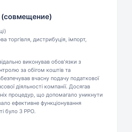
 (совмещение)
ці)
ва торгівля, дистрибуція, імпорт,
відально виконував обов'язки з
онтролю за обігом коштів та
абезпечував вчасну подачу податкової
нсової діяльності компанії. Досягав
шніх процедур, що допомагало уникнути
вало ефективне функціонування
ті було 3 РРО.