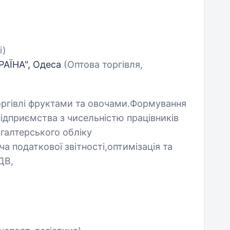
і)
АЇНА", Одеса
(Оптова торгівля,
оргівлі фруктами та овочами.Формування
 підприємства з чисельністю працівників
хгалтерського обліку
а податкової звітності,оптимізація та
ДВ,