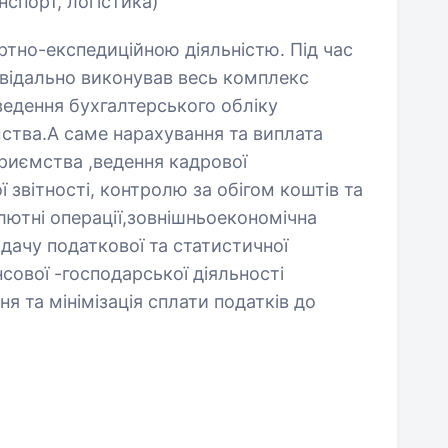
нспорт, логістика)
тно-експедиційною діяльністю. Під час
відально виконував весь комплекс
ведення бухгалтерського обліку
мства.А саме нарахування та виплата
приємства ,ведення кадрової
ї звітності, контролю за обігом коштів та
лютні операції,зовнішньоекономічна
одачу податкової та статистичної
нсової -господарської діяльності
я та мінімізація сплати податків до