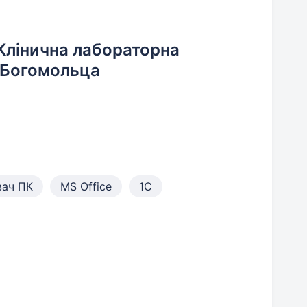
Клінична лабораторна
.Богомольца
вач ПК
MS Office
1С