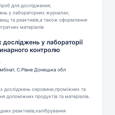
 проб для дослідження;
ень у лабораторних журналах;
вищ та реактивів,а також оформлення
итратних матеріалів
х досліджень у лабораторії
ринарного контролю
)
бінат, С.Рівне Донецька обл
их досліджень сировини,проміжних та
ня допоміжних продуктів та матеріалів.
ідних реактивів,калібрування