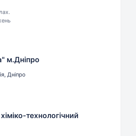
лах.
жень
а" м.Дніпро
ія, Дніпро
хіміко-технологічний