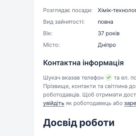
Розглядає посади:
Хімік-техноло
Вид зайнятості:
повна
Вік:
37 років
Місто:
Дніпро
Контактна інформація
Шукач вказав телефон
та ел. п
Прізвище, контакти та світлина д
роботодавців. Щоб отримати дост
увійдіть
як роботодавець або
зар
Досвід роботи