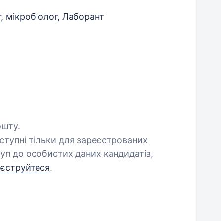
г, мікробіолог, Лаборант
ошту.
оступні тільки для зареєстрованих
уп до особистих даних кандидатів,
еєструйтеся
.