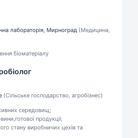
чна лабораторія, Мирноград
(Медицина,
ення біоматеріалу
робіолог
ке
(Сільське господарство, агробізнес)
оживних середовищ;
вини,готової продукціі;
ого стану виробничих цехів та