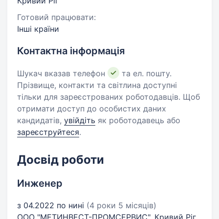
Кривий Ріг
Готовий працювати:
Інші країни
Контактна інформація
Шукач вказав телефон
та ел. пошту.
Прізвище, контакти та світлина доступні
тільки для зареєстрованих роботодавців. Щоб
отримати доступ до особистих даних
кандидатів,
увійдіть
як роботодавець або
зареєструйтеся
.
Досвід роботи
Инженер
з 04.2022 по нині
(4 роки 5 місяців)
ООО "МЕТИНВЕСТ-ПРОМСЕРВИС", Кривий Ріг