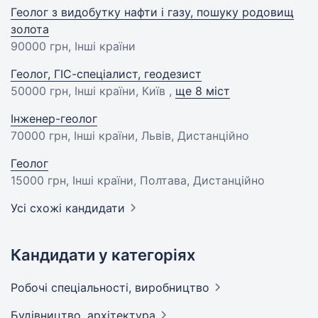
Геолог з видобутку нафти і газу, пошуку родовищ
золота
90000 грн
, Інші країни
Геолог, ГІС-спеціалист, геодезист
50000 грн
, Інші країни, Київ ,
ще 8 міст
Інженер-геолог
70000 грн
, Інші країни, Львів, Дистанційно
Геолог
15000 грн
, Інші країни, Полтава, Дистанційно
Усі схожі кандидати
Кандидати у категоріях
Робочі спеціальності,
виробництво
Будівництво,
архітектура